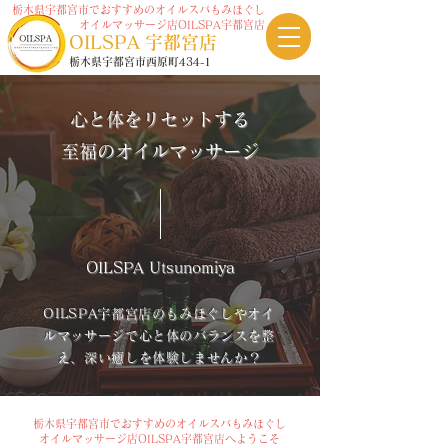
栃木県宇都宮市でおすすめのオイルスパもみほぐし
オイルマッサージ店OILSPA宇都宮店
OILSP
A
宇都宮店
栃木県宇都宮市西原町434-1
心と体をリセットする
至福のオイルマッサージ
OILSPA Utsunomiya
OILSPA宇都宮店のもみほぐしやオイ
ルマッサージで心と体のバランスを整
え、深い癒しを体験しませんか？
栃木県宇都宮市でおすすめのオイルスパもみほぐし
オイルマッサージ店OILSPA宇都宮店へようこそ