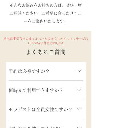
そんなお悩みをお持ちの方は、ぜひ一度
ご相談ください。ご希望に合ったメニュ
ーをご案内いたします。
栃木県宇都宮市のオイルスパもみほぐしオイルマッサージ店
OILSPA宇都宮店のQ&A
よくあるご質問
予約は必須ですか？
予約は必須ではございませんが、当店は予約優
何時まで利用できますか？
先制となっておりますので60分以上の施術をご
希望の場合は事前予約をおすすめいたします。
営業時間は26時までですが入店受付は25時頃ま
当日空きがあれば短時間のメニューなどのご案
セラピストは全員女性ですか？
でとなっております。60分以上の施術をご希望
内は可能です。
の場合は24時以前に受付終了となります。詳し
男性セラピストも在籍しております。女性セラ
くはお問い合わせください。なお、22時以降ご